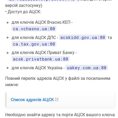
версій застосунку)
• Доступ до АЦСК:
для ключів АЦСК Вчасно.КЕП -
ca.vchasno.ua:80
acskidd.gov.ua:80
для ключів АЦСК ДПС -
та
ca.tax.gov.ua:80
для ключів АЦСК Приват Банку -
acsk.privatbank.ua:80
uakey.com.ua:80
для ключів АЦСК Україна -
Повний перелік адресів АЦСК у файлі за посиланням
нижче:
Список адресів АЦСК
Необхідно знайти адресу та порти АЦСК вашого ключа