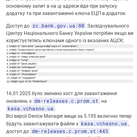
основному запит в на ці адреси йде при запуску
додатку та при завантаженні ключа ЕЦП в додаток.
zc.bank.gov.ua:80
Доступ до
Засвідчувального
Центру Національного Банку України потрібен якщо ви
користуєтетесь ключами одного із вказаних АЦСК:
16.01.2025 було змінено хост для завантаження
dm-releases.c.prom.st
оновлень з
на
kasa.vchasno.ua
.
Всі версії Device Manager вище за 5.195 включно тепер
kasa.vchasno.ua
будуть завантажувати файли з
,
dm-releases.c.prom.st:443
доступ до