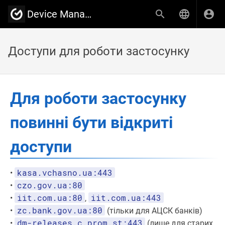
Device Manager від Вчасно.Каса
Доступи для роботи застосунку
Для роботи застосунку
повинні бути відкриті
доступи
kasa.vchasno.ua:443
•
czo.gov.ua:80
•
iit.com.ua:80
iit.com.ua:443
•
,
zc.bank.gov.ua:80
•
(тільки для АЦСК банків)
dm-releases.c.prom.st:443
•
(лише для старих