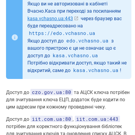
Якщо ви не авторизовані в кабінеті
Вчасно.Каса при переході за посиланням
kasa.vchasno.ua:443
через браузер вас
буде переадресовано на
https://edo.vchasno.ua
edo.vchasno.ua
Якщо доступ до
з
вашого пристрою є це не означає що є
kasa.vchasno.ua
доступ до
Потрібно відкривати доступ, якщо такий не
kasa.vchasno.ua
відкритий, саме до
!
czo.gov.ua:80
Доступ до
та АЦСК ключа потрібен
для зчитування ключа ЕЦП, додаток буде ходити по
цим адресам при кожному проведенні чеку.
iit.com.ua:80
iit.com.ua:443
Доступ до
,
потрібен для коректного функціонування бібліотек
для зчитування ключів та оновлення списку АЦСК. В